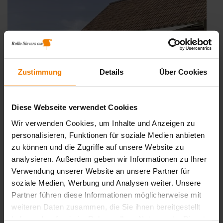
Zustimmung
Details
Über Cookies
Diese Webseite verwendet Cookies
Wir verwenden Cookies, um Inhalte und Anzeigen zu
personalisieren, Funktionen für soziale Medien anbieten
zu können und die Zugriffe auf unsere Website zu
Neue FreiRäume entdecken: Das Markisen-
Freigestell von WAREMA
analysieren. Außerdem geben wir Informationen zu Ihrer
Verwendung unserer Website an unsere Partner für
Veröffentlicht
19. August 2025
am
soziale Medien, Werbung und Analysen weiter. Unsere
Ob auf der Terrasse oder doch lieber im Garten – das neue
Partner führen diese Informationen möglicherweise mit
Markisen-Freigestell von WAREMA schenkt Ihnen die Freiheit zu
wählen. Bestückt mit einer oder zwei Pergola- bzw. Terrassen-
weiteren Daten zusammen, die Sie ihnen bereitgestellt
Markisen genießen Sie kühlen Schatten genau dort, wo Sie ihn
haben oder die sie im Rahmen Ihrer Nutzung der Dienste