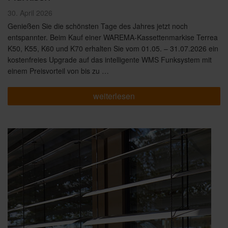
Veröffentlicht
30. April 2026
am
Genießen Sie die schönsten Tage des Jahres jetzt noch
entspannter. Beim Kauf einer WAREMA-Kassettenmarkise Terrea
K50, K55, K60 und K70 erhalten Sie vom 01.05. – 31.07.2026 ein
kostenfreies Upgrade auf das intelligente WMS Funksystem mit
einem Preisvorteil von bis zu …
„Mehr
weiterlesen
drin.
Mehr
draußen:
Smarte
Preisvorteile
für
WAREMA
Kassetten-
Markisen“