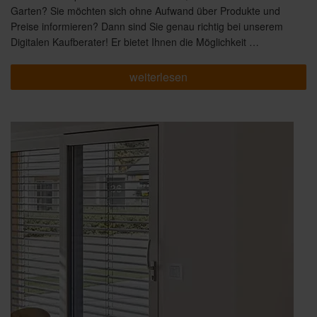
Garten? Sie möchten sich ohne Aufwand über Produkte und
Preise informieren? Dann sind Sie genau richtig bei unserem
Digitalen Kaufberater! Er bietet Ihnen die Möglichkeit …
„In
weiterlesen
5
Minuten
zum
Angebot
–
ganz
einfach
mit
dem
Digitalen
Kaufberater“