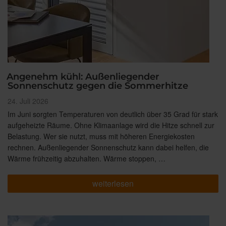
Angenehm kühl: Außenliegender
Sonnenschutz gegen die Sommerhitze
Veröffentlicht
24. Juli 2026
am
Im Juni sorgten Temperaturen von deutlich über 35 Grad für stark
aufgeheizte Räume. Ohne Klimaanlage wird die Hitze schnell zur
Belastung. Wer sie nutzt, muss mit höheren Energiekosten
rechnen. Außenliegender Sonnenschutz kann dabei helfen, die
Wärme frühzeitig abzuhalten. Wärme stoppen, …
„Angenehm
weiterlesen
kühl:
Außenliegender
Sonnenschutz
gegen
die