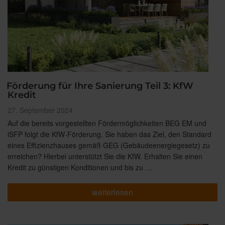
Förderung für Ihre Sanierung Teil 3: KfW
Kredit
Veröffentlicht
27. September 2024
am
Auf die bereits vorgestellten Fördermöglichkeiten BEG EM und
iSFP folgt die KfW-Förderung. Sie haben das Ziel, den Standard
eines Effizienzhauses gemäß GEG (Gebäudeenergiegesetz) zu
erreichen? Hierbei unterstützt Sie die KfW. Erhalten Sie einen
Kredit zu günstigen Konditionen und bis zu …
„Förderung
weiterlesen
für
Ihre
Sanierung
Teil