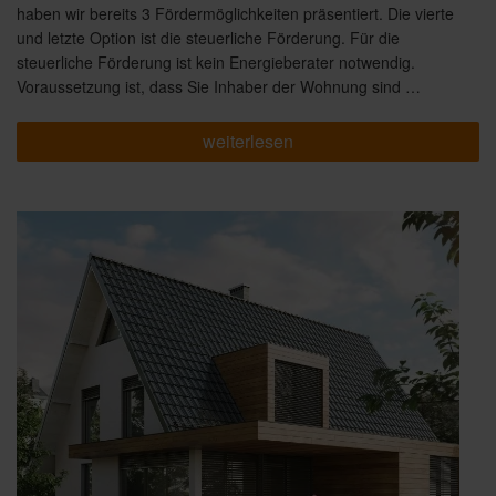
haben wir bereits 3 Fördermöglichkeiten präsentiert. Die vierte
und letzte Option ist die steuerliche Förderung. Für die
steuerliche Förderung ist kein Energieberater notwendig.
Voraussetzung ist, dass Sie Inhaber der Wohnung sind …
„Förderung
weiterlesen
für
Ihre
Sanierung
Teil
4:
Steuerliche
Förderung“