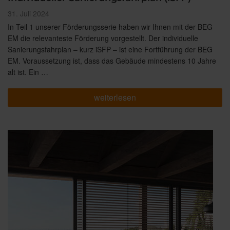
Veröffentlicht
31. Juli 2024
am
In Teil 1 unserer Förderungsserie haben wir Ihnen mit der BEG
EM die relevanteste Förderung vorgestellt. Der individuelle
Sanierungsfahrplan – kurz iSFP – ist eine Fortführung der BEG
EM. Voraussetzung ist, dass das Gebäude mindestens 10 Jahre
alt ist. Ein …
„Förderung
weiterlesen
für
Ihre
Sanierung
Teil
2:
Individueller
Sanierungsfahrplan
(iSFP)“