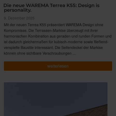
Die neue WAREMA Terrea K55: Design is
personality.
Veröffentlicht
9. Dezember 2025
am
Mit der neuen Terrea K55 präsentiert WAREMA Design ohne
Kompromisse. Die Terrassen-Markise überzeugt mit ihrer
harmonischen Kombination aus geraden und runden Formen und
ist dadurch gleichermaßen für kubisch-moderne sowie fließend-
verspielte Baustile interessant. Die Seitendeckel der Markise
können ohne sichtbare Verschraubungen …
„Die
weiterlesen
neue
WAREMA
Terrea
K55:
Design
is
personality.“