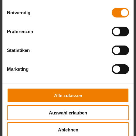
benötigen! Durch …
gesammelt haben.
Einwilligungsauswahl
Notwendig
„Neue
weiterlesen
FreiRäume
entdecken:
Präferenzen
Das
Markisen-
Freigestell
von
Statistiken
WAREMA“
Marketing
Alle zulassen
Auswahl erlauben
Ablehnen