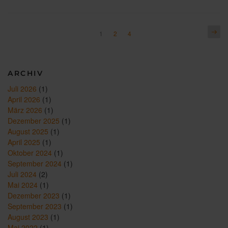
Ihre
Sanierung
Teil
1:
Seitennummerierung
Näch
Seite
Seite
Seite
1
2
4
BEG
Seite
der
EM“
Beiträge
ARCHIV
Juli 2026
(1)
April 2026
(1)
März 2026
(1)
Dezember 2025
(1)
August 2025
(1)
April 2025
(1)
Oktober 2024
(1)
September 2024
(1)
Juli 2024
(2)
Mai 2024
(1)
Dezember 2023
(1)
September 2023
(1)
August 2023
(1)
Mai 2022
(1)