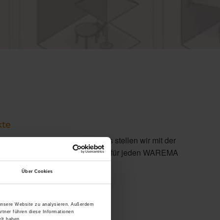
kte
spruchsvolles Design. Und das stellen wir mit der
unter Beweis – ein absolutes Muss für jeden WAREMA
r-Homepage online registrieren.
Über Cookies
 unsere Website zu analysieren. Außerdem
rtner führen diese Informationen
lt haben.