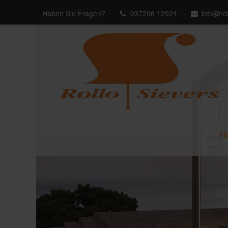
Haben Sie Fragen?
037296 12924
info@rol
F
H