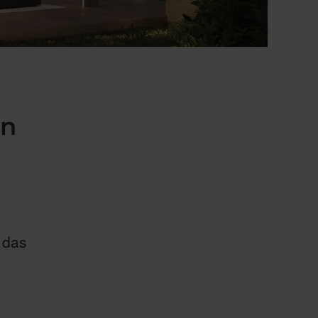
en
 das