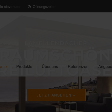
lo-sievers.de
Öffnungszeiten
LAMELLENDÄCHER
TRAUMSCHÖN
REILUFTOAS
ome
Produkte
Über uns
Referenzen
Angebo
JETZT ANSEHEN »