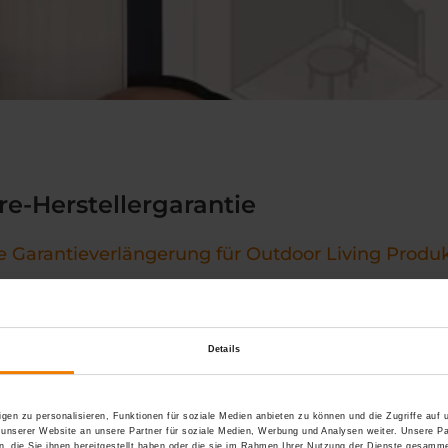
re-Herstellergarantie
re Garantieverlängerung für Outdoor Living Produ
REMA Produkte stehen für Langlebigkeit, Funktionalität und an
einzigartigen kostenfreien 5-Jahre-Herstellergarantie gerne 
as Sie dafür tun müssen? Einfach ihr Produkt auf der Herstelle
Details
rüber finden sie hier »
gen zu personalisieren, Funktionen für soziale Medien anbieten zu können und die Zugriffe auf
 unserer Website an unsere Partner für soziale Medien, Werbung und Analysen weiter. Unsere Pa
 die Sie ihnen bereitgestellt haben oder die sie im Rahmen Ihrer Nutzung der Dienste gesamme