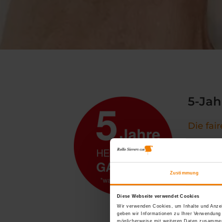
5-Jah
Die fai
Unsere WA
am Markt 
Kunden. W
Zustimmung
Diese Webseite verwendet Cookies
Mehr da
Wir verwenden Cookies, um Inhalte und Anzei
geben wir Informationen zu Ihrer Verwendung
möglicherweise mit weiteren Daten zusammen,