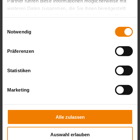
Partner führen diese Informationen möglicherweise mit
weiteren Daten zusammen, die Sie ihnen bereitgestellt
haben oder die sie im Rahmen Ihrer Nutzung der Dienste
Brillant extras
gesammelt haben.
Einwilligungsauswahl
Notwendig
Wetterstation multisense
Messwertgeber
Motorsteuereinheiten und
Präferenzen
Geschossansteuerungen
Statistiken
You might also be interested in
Marketing
Alle zulassen
Auswahl erlauben