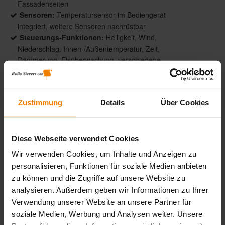
Fassadenseiten
Sensoren:
Temperatursensor im Bediengerät
integriert, weitere Sensoren nachrüstbar
Steuerungs-Funktionen:
Helligkeit, Wind,
Niederschlag, Innen-/Außentemperatur, Zeit,
Dämmerung, Eisüberwachung, verschiedene
Lüftungsfunktionen für motorisch betriebene
Fenster
Zustimmung
Details
Über Cookies
Product description
Diese Webseite verwendet Cookies
Die Wisotronic ist ein intelligentes Steuerungssystem
Wir verwenden Cookies, um Inhalte und Anzeigen zu
für Ihre individuelle Sonnenschutzkombination. Sie ist
personalisieren, Funktionen für soziale Medien anbieten
für alle WAREMA Produkte geeignet und in
zu können und die Zugriffe auf unsere Website zu
verschiedensten Umgebungen zu Hause. Die
analysieren. Außerdem geben wir Informationen zu Ihrer
Wisotronic sorgt für ein angenehmes Raumklima und
Verwendung unserer Website an unsere Partner für
ein behagliches Wohn- oder Arbeitsumfeld, auch
soziale Medien, Werbung und Analysen weiter. Unsere
wenn Sie abwesend oder beschäftigt sind.