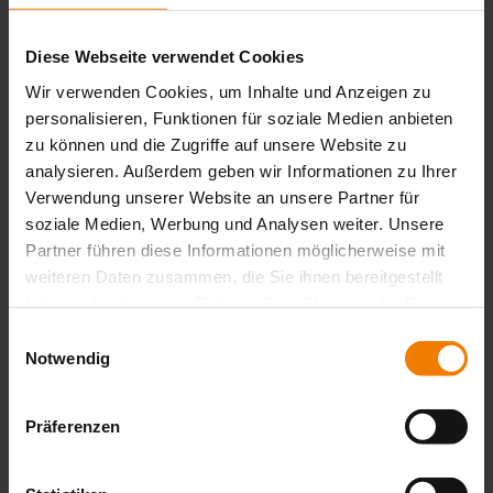
energetisches Sanieren?
Bei einer energetischen Sanierung von Gebäuden und
Diese Webseite verwendet Cookies
Wohnungen handelt es sich um individuelle Maßnahmen, mit
Wir verwenden Cookies, um Inhalte und Anzeigen zu
denen der
Energieverbrauch
gesenkt
werden soll. Dazu zählen
personalisieren, Funktionen für soziale Medien anbieten
zum Beispiel die Dämmung des Dachbodens, das Tauschen von
Fenstern und Türen oder das
Austauschen bzw. Ergänzen von
zu können und die Zugriffe auf unsere Website zu
Sonnenschutz
.
analysieren. Außerdem geben wir Informationen zu Ihrer
Verwendung unserer Website an unsere Partner für
Sonnenschutz-Lösungen
leisten nicht nur ihren Beitrag zum
soziale Medien, Werbung und Analysen weiter. Unsere
Klimaschutz, sondern führen auch zu spürbaren finanziellen
Partner führen diese Informationen möglicherweise mit
Erleichterungen. Zudem erhöhen sie die thermische Behaglichkeit
weiteren Daten zusammen, die Sie ihnen bereitgestellt
in den eigenen vier Wänden.
haben oder die sie im Rahmen Ihrer Nutzung der Dienste
gesammelt haben.
Sie möchten Ihren Teil zum
Klimaschutz
beisteuern und zugleich
Einwilligungsauswahl
Energiekosten sparen
?
Notwendig
Zögern Sie nicht und sprechen Sie uns an. Wir stehen Ihnen mit
Rat und Tat zur Seite!
Präferenzen